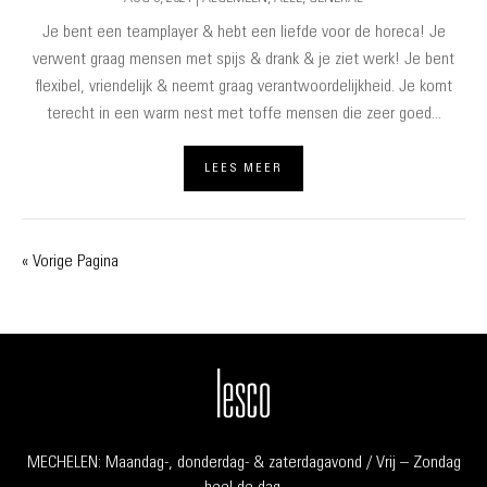
Je bent een teamplayer & hebt een liefde voor de horeca! Je
verwent graag mensen met spijs & drank & je ziet werk! Je bent
flexibel, vriendelijk & neemt graag verantwoordelijkheid. Je komt
terecht in een warm nest met toffe mensen die zeer goed...
LEES MEER
« Vorige Pagina
MECHELEN: Maandag-, donderdag- & zaterdagavond / Vrij – Zondag