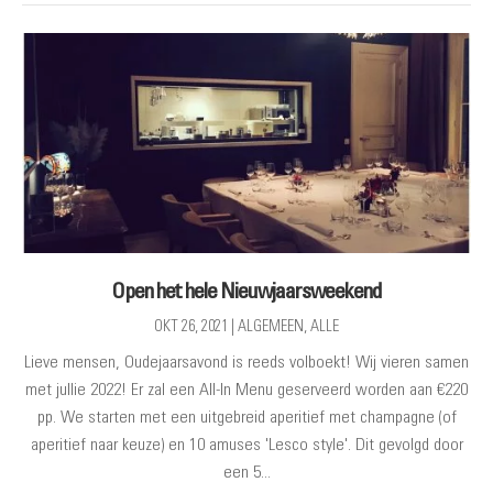
Open het hele Nieuwjaarsweekend
OKT 26, 2021
|
ALGEMEEN
,
ALLE
Lieve mensen, Oudejaarsavond is reeds volboekt! Wij vieren samen
met jullie 2022! Er zal een All-In Menu geserveerd worden aan €220
pp. We starten met een uitgebreid aperitief met champagne (of
aperitief naar keuze) en 10 amuses 'Lesco style'. Dit gevolgd door
een 5...