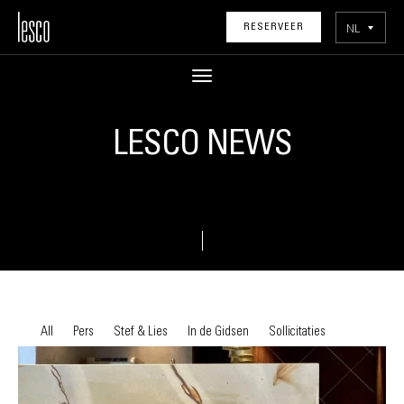
NL
RESERVEER
LESCO NEWS
All
Pers
Stef & Lies
In de Gidsen
Sollicitaties