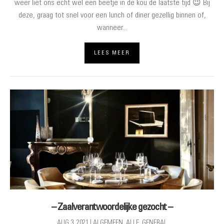
weer liet ons echt wel een beetje in de kou de laatste tijd 😉 Bij
deze, graag tot snel voor een lunch of diner gezellig binnen of,
wanneer...
LEES MEER
– Zaalverantwoordelijke gezocht –
AUG 3, 2021
|
ALGEMEEN
,
ALLE
,
GENERAL