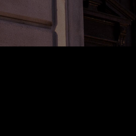
OPENINGSDAGEN
MECHELEN: Maandag-, donderdag- & zaterdagavond / Vrij – Zondag heel
de dag.
WETTEREN: Maandag, donderdag, vrijdag zowel middag als avond /
zaterdagavond / zondagmiddag.
Stationsstraat 50,
9230 Wetteren