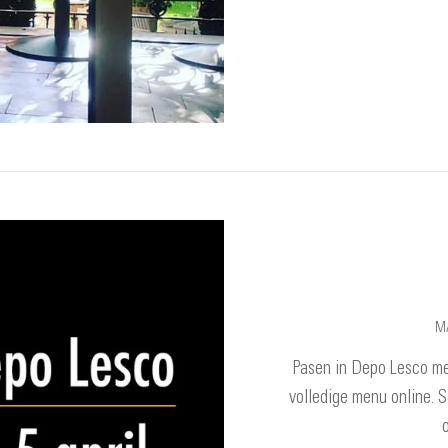
MA
Pasen in Depo Lesco me
volledige menu online. Sc