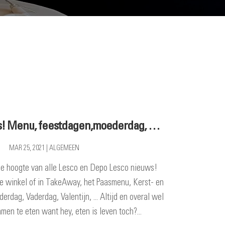
s! Menu, feestdagen,moederdag, …
MAR 25, 2021
|
ALGEMEEN
p de hoogte van alle Lesco en Depo Lesco nieuws!
e winkel of in TakeAway, het Paasmenu, Kerst- en
dag, Vaderdag, Valentijn, ... Altijd en overal wel
en te eten want hey, eten is leven toch?...