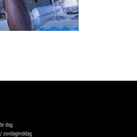
de dag.
/ zondagmiddag.